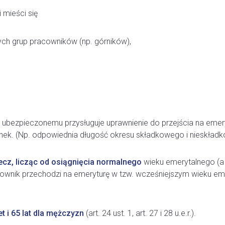
 mieści się
ch grup pracowników (np. górników),
rej ubezpieczonemu przysługuje uprawnienie do przejścia na em
łanek. (Np. odpowiednia długość okresu składkowego i nieskła
ecz, licząc od osiągnięcia
normalnego
wieku emerytalnego (a
acownik przechodzi na emeryturę w tzw. wcześniejszym wieku em
t i 65 lat dla mężczyzn
(art. 24 ust. 1, art. 27 i 28 u.e.r.).