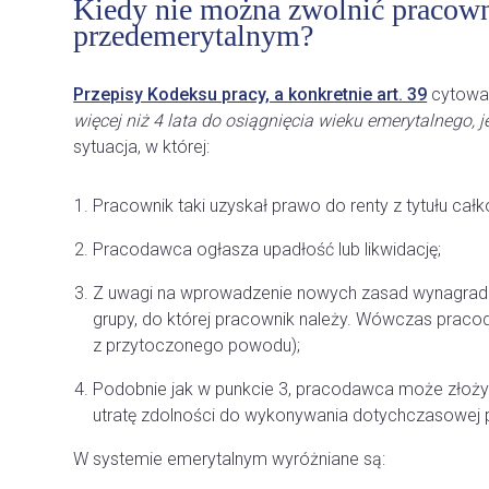
Kiedy nie można zwolnić pracown
przedemerytalnym?
Przepisy Kodeksu pracy, a konkretnie art. 39
cytowan
więcej niż 4 lata
do osiągnięcia wieku emerytalnego,
j
sytuacja, w której:
Pracownik taki uzyskał prawo do renty z tytułu całk
Pracodawca ogłasza upadłość lub likwidację;
Z uwagi na wprowadzenie nowych zasad wynagradza
grupy, do której pracownik należy. Wówczas prac
z przytoczonego powodu);
Podobnie jak w punkcie 3, pracodawca może złożyć
utratę zdolności do wykonywania dotychczasowej p
W systemie emerytalnym wyróżniane są: