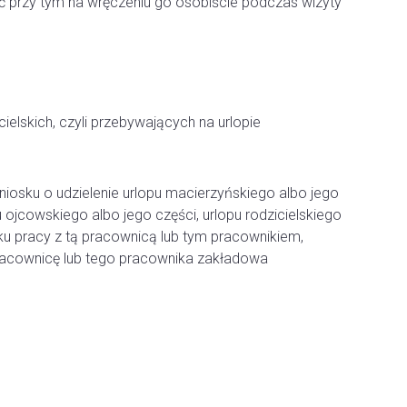
 przy tym na wręczeniu go osobiście podczas wizyty
ielskich, czyli przebywających na urlopie
niosku o udzielenie urlopu macierzyńskiego albo jego
 ojcowskiego albo jego części, urlopu rodzicielskiego
u pracy z tą pracownicą lub tym pracownikiem,
pracownicę lub tego pracownika zakładowa