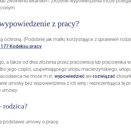
b zwolnieniu lekarskim. Złożenie wypowiedzenia może polegać
leconym.
 wypowiedzenie z pracy?
 ochroną. (Podobnie jak matki, korzystające z uprawnień rodzic
. 177 Kodeksu pracy
:
o, a także od dnia złożenia przez pracownicę lub pracownika w
bo jego części, uzupełniającego urlopu macierzyńskiego, urlopu
pracodawca nie może m.in.
wypowiedzieć
ani
rozwiązać
stosunk
nie umowy bez wypowiedzenia z ich winy i reprezentująca tę 
ie umowy.
 rodzica?
na podstawie umowy o pracę: