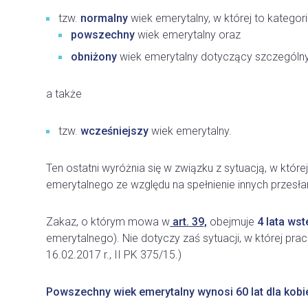
tzw.
normalny
wiek emerytalny, w której to kategorii
powszechny
wiek emerytalny oraz
obniżony
wiek emerytalny dotyczący szczególny
a także
tzw.
wcześniejszy
wiek emerytalny.
Ten ostatni wyróżnia się w związku z sytuacją, w któ
emerytalnego ze względu na spełnienie innych przes
Zakaz, o którym mowa w
art. 39,
obejmuje
4 lata wst
emerytalnego). Nie dotyczy zaś sytuacji, w której pr
16.02.2017 r., II PK 375/15.)
Powszechny wiek emerytalny wynosi 60 lat dla kobie